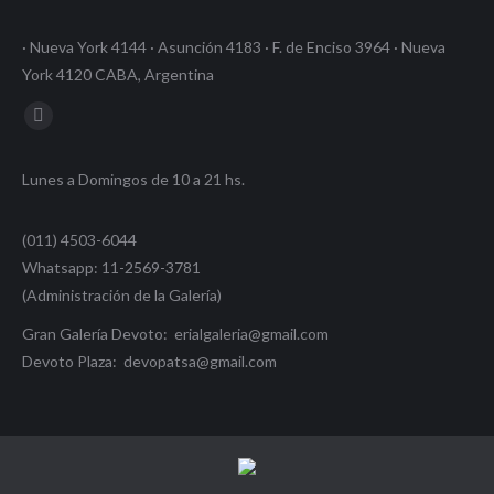
· Nueva York 4144 · Asunción 4183 · F. de Enciso 3964 · Nueva
York 4120 CABA, Argentina
Encuéntranos en:
Facebook
page
Lunes a Domingos de 10 a 21 hs.
opens
in
(011) 4503-6044
new
Whatsapp: 11-2569-3781
window
(Administración de la Galería)
Gran Galería Devoto: erialgaleria@gmail.com
Devoto Plaza: devopatsa@gmail.com